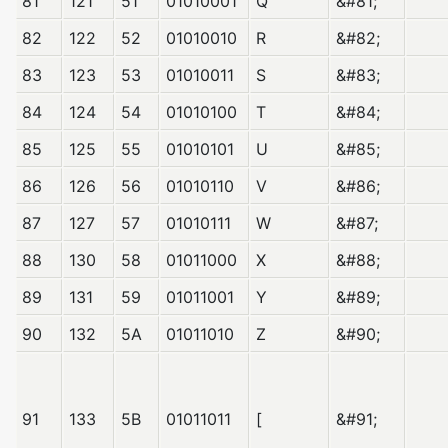
81
121
51
01010001
Q
&#81;
82
122
52
01010010
R
&#82;
83
123
53
01010011
S
&#83;
84
124
54
01010100
T
&#84;
85
125
55
01010101
U
&#85;
86
126
56
01010110
V
&#86;
87
127
57
01010111
W
&#87;
88
130
58
01011000
X
&#88;
89
131
59
01011001
Y
&#89;
90
132
5A
01011010
Z
&#90;
91
133
5B
01011011
[
&#91;