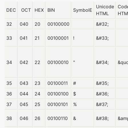
Unicode
Cod
DEC
OCT
HEX
BIN
SymbolE
HTML
HTM
32
040
20
00100000
&#32;
33
041
21
00100001
!
&#33;
34
042
22
00100010
"
&#34;
&quo
35
043
23
00100011
#
&#35;
36
044
24
00100100
$
&#36;
37
045
25
00100101
%
&#37;
38
046
26
00100110
&
&#38;
&am