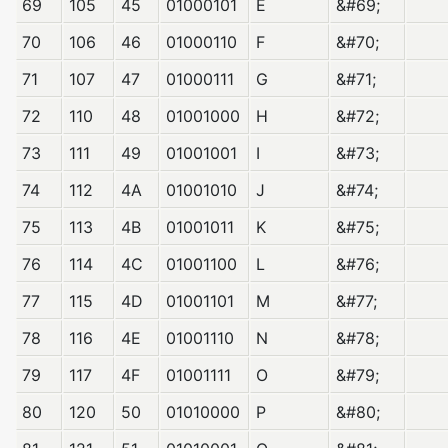
69
105
45
01000101
E
&#69;
70
106
46
01000110
F
&#70;
71
107
47
01000111
G
&#71;
72
110
48
01001000
H
&#72;
73
111
49
01001001
I
&#73;
74
112
4A
01001010
J
&#74;
75
113
4B
01001011
K
&#75;
76
114
4C
01001100
L
&#76;
77
115
4D
01001101
M
&#77;
78
116
4E
01001110
N
&#78;
79
117
4F
01001111
O
&#79;
80
120
50
01010000
P
&#80;