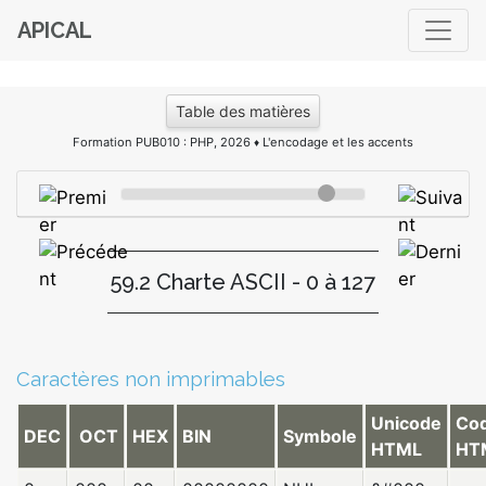
APICAL
Table des matières
Formation PUB010 : PHP, 2026
L'encodage et les accents
♦
59.2 Charte ASCII - 0 à 127
Caractères non imprimables
Unicode
Co
DEC
OCT
HEX
BIN
Symbole
HTML
HT