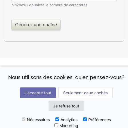
bin2hex() doublera le nombre de caractères.
Nous utilisons des cookies, qu'en pensez-vous?
Écrivez-moi !
J'accepte tout
Seulement ceux cochés
© 2026 Tous droits réservés.
Conception et développement de la plateforme :
Je refuse tout
Christiane Lagacé
Nécessaires
Analytics
Préférences
Marketing